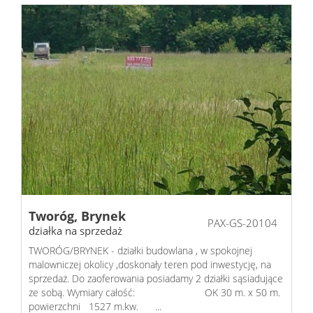
Tworóg,
Brynek
PAX-GS-20104
działka na sprzedaż
TWORÓG/BRYNEK - działki budowlana , w spokojnej
malowniczej okolicy ,doskonały teren pod inwestycję, na
sprzedaż. Do zaoferowania posiadamy 2 działki sąsiadujące
ze sobą. Wymiary całość: OK 30 m. x 50 m.
powierzchni 1527 m.kw. ...