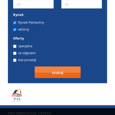
Rynek
Rynek Pierwotny
wtórny
Oferty
specjalne
ze zdjęciem
bez prowizji
PAX ARKADIUSZ LIPIETA