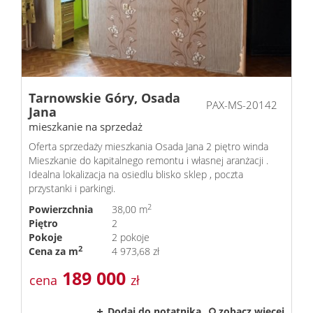
Tarnowskie Góry,
Osada
PAX-MS-20142
Jana
mieszkanie na sprzedaż
Oferta sprzedaży mieszkania Osada Jana 2 piętro winda
Mieszkanie do kapitalnego remontu i własnej aranżacji .
Idealna lokalizacja na osiedlu blisko sklep , poczta
przystanki i parkingi.
2
Powierzchnia
38,00 m
Piętro
2
Pokoje
2 pokoje
2
Cena za m
4 973,68 zł
189 000
cena
zł
Dodaj do notatnika
zobacz więcej