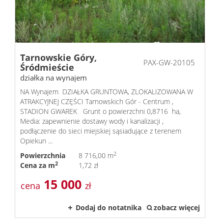
Tarnowskie Góry,
PAX-GW-20105
Śródmieście
działka na wynajem
NA Wynajem DZIAŁKA GRUNTOWA, ZLOKALIZOWANA W
ATRAKCYJNEJ CZĘŚCI Tarnowskich Gór - Centrum ,
STADION GWAREK Grunt o powierzchni 0,8716 ha,
Media: zapewnienie dostawy wody i kanalizacji ,
podłączenie do sieci miejskiej sąsiadujące z terenem
Opiekun ...
2
Powierzchnia
8 716,00 m
2
Cena za m
1,72 zł
15 000
cena
zł
Dodaj do notatnika
zobacz więcej