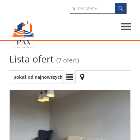
Strona
Lista ofert
(7 ofert)
główna
O
pokaż od najnowszych
firmie
Sprzeda
Mieszka
Dzialki