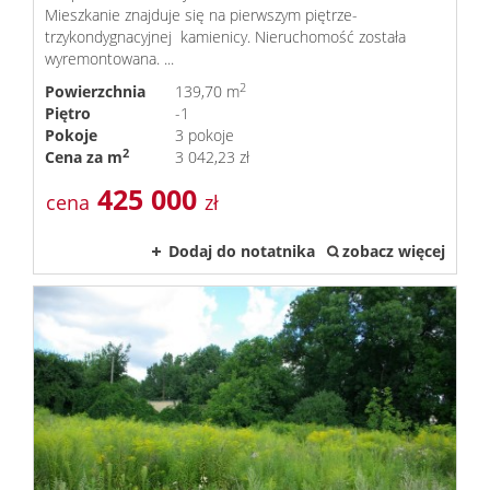
Mieszkanie znajduje się na pierwszym piętrze-
trzykondygnacyjnej kamienicy. Nieruchomość została
wyremontowana. ...
2
Powierzchnia
139,70 m
Piętro
-1
Pokoje
3 pokoje
2
Cena za m
3 042,23 zł
425 000
cena
zł
Dodaj do notatnika
zobacz więcej