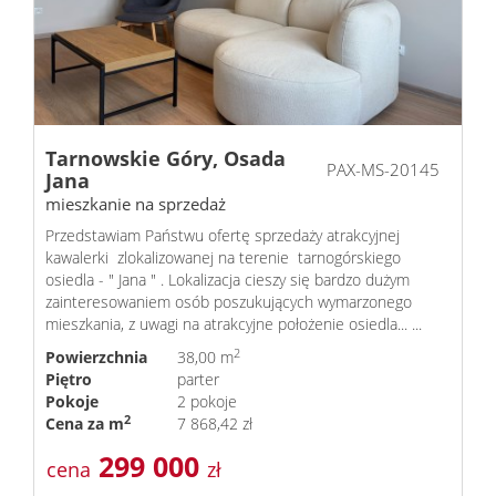
Wynaj
Mieszka
Tarnowskie Góry,
Osada
PAX-MS-20145
Jana
Dzialki
mieszkanie na sprzedaż
Przedstawiam Państwu ofertę sprzedaży atrakcyjnej
kawalerki zlokalizowanej na terenie tarnogórskiego
Dokum
osiedla - " Jana " . Lokalizacja cieszy się bardzo dużym
zainteresowaniem osób poszukujących wymarzonego
mieszkania, z uwagi na atrakcyjne położenie osiedla... ...
Kontak
2
Powierzchnia
38,00 m
Piętro
parter
Pokoje
2 pokoje
2
Cena za m
7 868,42 zł
299 000
cena
zł