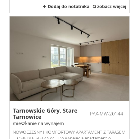
Dodaj do notatnika
zobacz więcej
Tarnowskie Góry,
Stare
PAX-MW-20144
Tarnowice
mieszkanie na wynajem
NOWOCZESNY I KOMFORTOWY APARTAMENT Z TARASEM
-- OSIEDLE SIELANKA Do wynajęcia apartament o