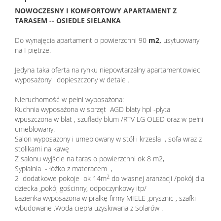
NOWOCZESNY I KOMFORTOWY APARTAMENT Z
TARASEM -- OSIEDLE SIELANKA
Do wynajęcia apartament o powierzchni 90
m2,
usytuowany
na I piętrze.
Jedyna taka oferta na rynku niepowtarzalny apartamentowiec
wyposażony i dopieszczony w detale .
Nieruchomość w pełni wyposażona:
Kuchnia wyposażona w sprzęt AGD blaty hpl -płyta
wpuszczona w blat , szuflady blum /RTV LG OLED oraz w pełni
umeblowany.
Salon wyposażony i umeblowany w stół i krzesła , sofa wraz z
stolikami na kawę
Z salonu wyjście na taras o powierzchni ok 8 m2,
Sypialnia - łóżko z materacem ,
2
2 dodatkowe pokoje ok 14m
do własnej aranżacji /pokój dla
dziecka ,pokój gościnny, odpoczynkowy itp/
Łazienka wyposażona w pralkę firmy MIELE ,prysznic , szafki
wbudowane .Woda ciepła uzyskiwana z Solarów .