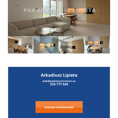
Wynaj
Mieszka
Dzialki
Dokum
Arkadiusz Lipieta
Kontak
arek@paxnieruchomosci.eu
533 777 645
zostaw wiadomość