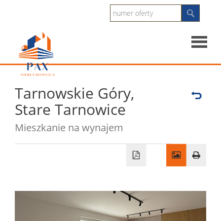
Strona
Tarnowskie Góry,
główna
O
Stare Tarnowice
Mieszkanie na wynajem
firmie
Sprzeda
Mieszka
Dzialki